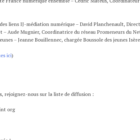
 route France numérique ensemble – Cédric Mateus, Coordinat
 des liens IJ-médiation numérique – David Planchenault, Direc
t – Aude Mugnier, Coordinatrice du réseau Promeneurs du Net
jeunes – Jeanne Bouillennec, chargée Boussole des jeunes Isèr
es ici
)
, rejoignez-nous sur la liste de diffusion :
int org