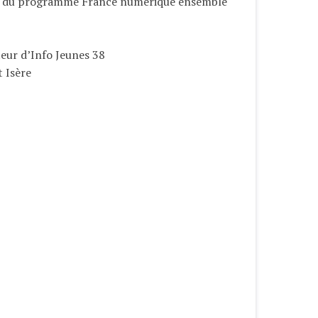
eur du programme France numérique ensemble
teur d’Info Jeunes 38
 Isère
e