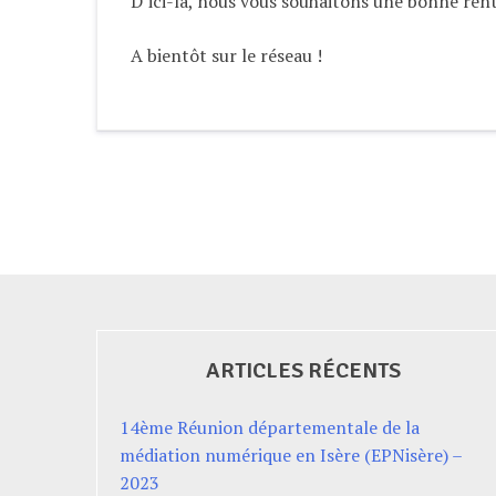
D’ici-là, nous vous souhaitons une bonne rent
A bientôt sur le réseau !
ARTICLES RÉCENTS
14ème Réunion départementale de la
médiation numérique en Isère (EPNisère) –
2023